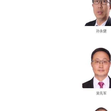
孙永健
吴先军