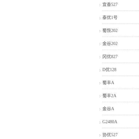
宜香527
泰优1号
蜀恢202
金谷202
冈优827
D优128
蜀丰A
蜀丰2A
金谷A
G2480A
协优527