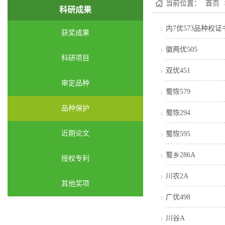
当前位置：
首页
科研成果
内7优573品种权证
获奖成果
徽两优505
科研项目
双优451
审定品种
蜀恢579
品种保护
蜀恢294
近期论文
蜀恢595
蜀乡286A
授权专利
川农2A
其他奖项
广优498
川谷A