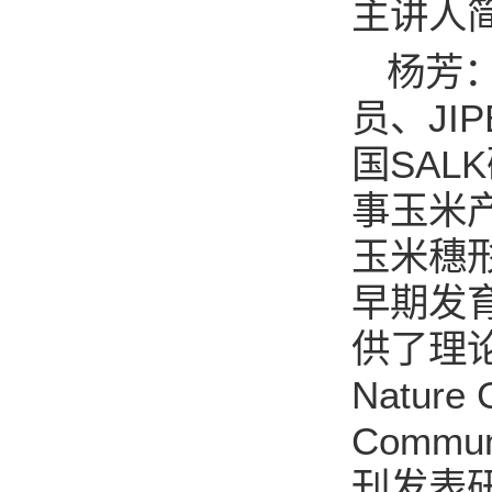
主讲人
杨芳
员、
JIP
国
SALK
事玉米
玉米穗
早期发
供了理
Nature 
Commun
刊发表