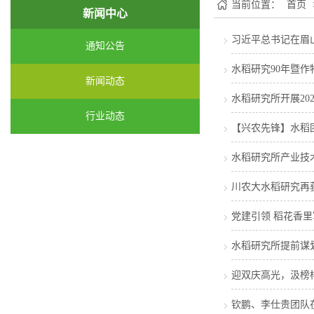
当前位置：
首页
新闻中心
习近平总书记在眉
通知公告
水稻研究90年暨
新闻动态
水稻研究所开展20
行业动态
【兴农先锋】水稻
水稻研究所产业技
川农大水稻研究再
党建引领 稻花香
水稻研究所提前谋划
迎双庆高光，汲榜
钦鹏、李仕贵团队