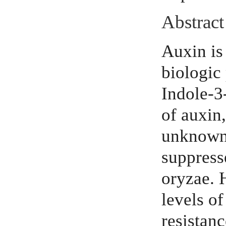
Abstract
Auxin is
biologic
Indole-3
of auxin,
unknown 
suppress
oryzae. 
levels o
resistan