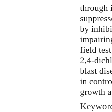
through 
suppress
by inhib
impairin
field te
2,4-dichl
blast di
in contr
growth a
Keywor