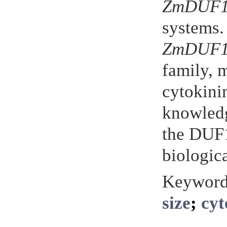
ZmDUF1
systems.
ZmDUF1
family, m
cytokini
knowledg
the DUF1
biologic
Keyword
size
;
cyt