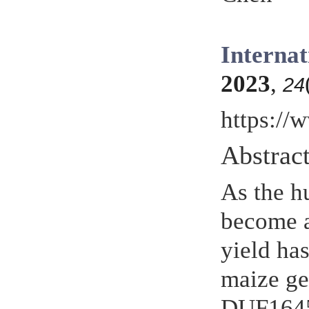
Interna
2023
,
24
https:/
Abstrac
As the h
become a
yield ha
maize g
DUF1645 