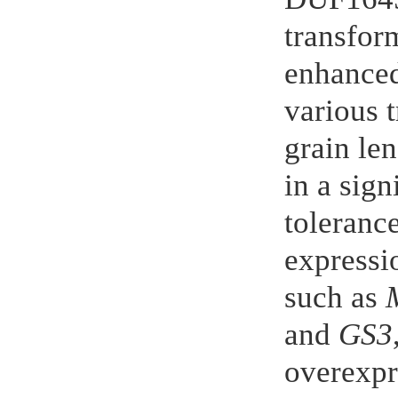
transfor
enhance
various t
grain le
in a sign
toleranc
expressio
such as
and
GS3
overexpr