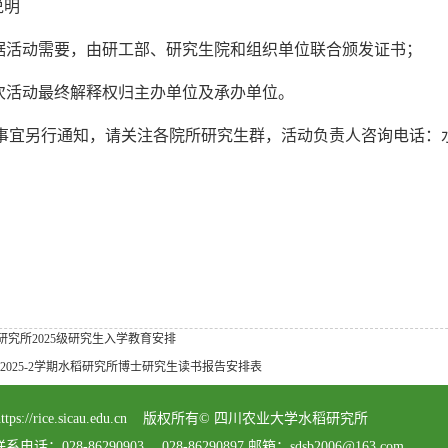
说明
根据活动需要，由研工部、研究生院和组织单位联合颁发证书；
本次活动最终解释权归主办单位及承办单位。
事宜另行通知，请关注各院所研究生群，活动负责人咨询电话：水稻研究
研究所2025级研究生入学教育安排
4-2025-2学期水稻研究所博士研究生读书报告安排表
served https://rice.sicau.edu.cn 版权所有© 四川农业大学水稻研究所
8-86290903、 028-86290897 邮箱：sdsb2006@163.com