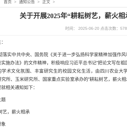
：
首页
>
通知公告
>
正文
>
关于开展2025年“耕耘树艺，薪火
时间： 2025-06-20 点击次数：
578
生：
彻落实中共中央、国务院《关于进一步弘扬科学家精神加强作风
设实施办法》的文件精神，积极响应习近平总书记“把论文写在祖
的学术文化氛围、丰富研究生的校园文化生活，由四川农业大
研究所、玉米研究所、国家重点实验室承办的“耕耘树艺，薪火相
现就相关通知如下：
主题
树艺，薪火相承
对象