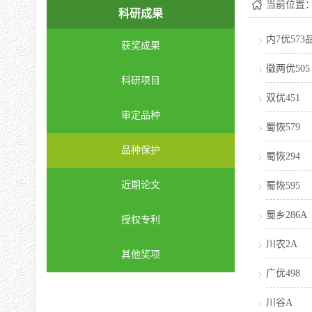
当前位置
科研成果
内7优57
获奖成果
徽两优505
科研项目
双优451
审定品种
蜀恢579
品种保护
蜀恢294
近期论文
蜀恢595
蜀乡286A
授权专利
川农2A
其他奖项
广优498
川谷A