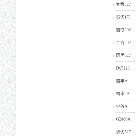
宜香527
泰优1号
蜀恢202
金谷202
冈优827
D优128
蜀丰A
蜀丰2A
金谷A
G2480A
协优527