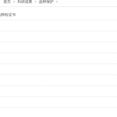
：
首页
>
科研成果
>
品种保护
>
3品种权证书